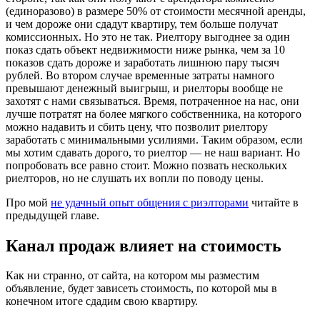
(единоразово) в размере 50% от стоимости месячной аренды,
и чем дороже они сдадут квартиру, тем больше получат
комиссионных. Но это не так. Риелтору выгоднее за один
показ сдать объект недвижимости ниже рынка, чем за 10
показов сдать дороже и заработать лишнюю пару тысяч
рублей. Во втором случае временные затраты намного
превышают денежный выигрыш, и риелторы вообще не
захотят с нами связываться. Время, потраченное на нас, они
лучше потратят на более мягкого собственника, на которого
можно надавить и сбить цену, что позволит риелтору
заработать с минимальными усилиями. Таким образом, если
мы хотим сдавать дорого, то риелтор — не наш вариант. Но
попробовать все равно стоит. Можно позвать нескольких
риелторов, но не слушать их вопли по поводу цены.
Про мой
не удачный опыт общения с риэлторами
читайте в
предыдущей главе.
Канал продаж влияет на стоимость
Как ни странно, от сайта, на котором мы разместим
объявление, будет зависеть стоимость, по которой мы в
конечном итоге сдадим свою квартиру.