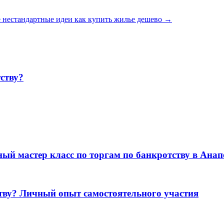
е нестандартные идеи как купить жилье дешево
→
ству?
ый мастер класс по торгам по банкротству в Ана
ству? Личный опыт самостоятельного участия