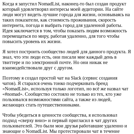
Когда я запустил NomadList, наконец-то был создан продукт
который удовлетворял интересы моей аудитории. На сайте
люди могут видеть лучшие города для жизни, основываясь на
таких показатели, как стоимость проживания, скорость
интернета, погода и выбрать город для удаленной работы.
Идея заключается в том, чтобы показать людям возможность
перемещаться по миру, работая удаленно, для того чтобы
повысить уровень их жизни.
Я хотел построить сообщество людей для данного продукта. Я
знал, что эти люди есть, они писали мне каждый день в
твиттере и по электронной почте. Но они никак не
взаимодействовали друг с другом.
Поэтому я создал простой чат на Slack (сервис создания
чатов). Я старался очень тонко подчеркивать бренд
«NomadList», используя только логотип, но всё же назвал чат
«#nomad». Сообщество состояло не только из тех, кто уже
пользовался возможностями сайта, а также из людей,
желающих стать путешественниками.
Чтобы убедиться в ценности сообщества, я использовал
подход «сверху вниз» и первый пригласил в чат других
пользователей. Это были мои друзья работавшие удаленно и
знающие о NomadList. Мы протестировали чат в течение