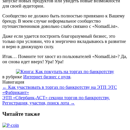
запуске новых продуктов или увидеть новые возможности
для своей аудитории.
Сообщество не должно быть полностью привязано к Вашему
бренду. В моем случае неформальное сообщество
путешественников довольно слабо связано с «NomadList».
Даже если удается построить благоразумный бизнес, это
только при условии, что я энергично вкладываюсь в развитие
и верю в движущую силу.
Итак… Помните тот хвост из пользователей «NomadList»? Да,
он снова идет вверх! Ура! Ура!
в рубрике
Интернет бизнес с нуля
.
Навигация
←
Как участвовать в торгах по банкротству на ЭТП ЭТС
«Фабрикант»
ЭТП «Сбербанк-АСТ» секции торгов по банкротству.
Регистрация, участия, поиск лота
→
Читайте также