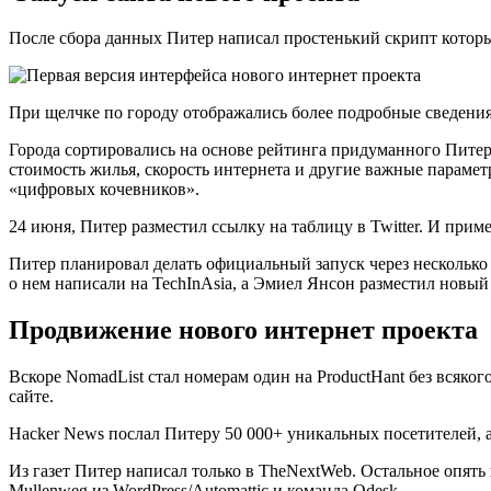
После сбора данных Питер написал простенький скрипт которы
При щелчке по городу отображались более подробные сведения
Города сортировались на основе рейтинга придуманного Питер
стоимость жилья, скорость интернета и другие важные парамет
«цифровых кочевников».
24 июня, Питер разместил ссылку на таблицу в Twitter. И прим
Питер планировал делать официальный запуск через несколько д
о нем написали на TechInAsia, а Эмиел Янсон разместил новый 
Продвижение нового интернет проекта
Вскоре NomadList стал номерам один на ProductHant без всяког
сайте.
Hacker News послал Питеру 50 000+ уникальных посетителей, а 
Из газет Питер написал только в TheNextWeb. Остальное опять прои
Mullenweg из WordPress/Automattic и команда Odesk.