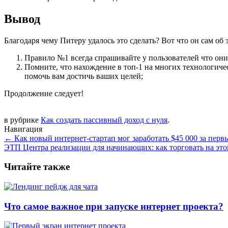
Вывод
Благодаря чему Питеру удалось это сделать? Вот что он сам об 
Правило №1 всегда спрашивайте у пользователей что они 
Помните, что нахождение в топ-1 на многих технологичес
помочь вам достичь ваших целей;
Продолжение следует!
в рубрике
Как создать пассивный доход с нуля
.
Навигация
←
Как новый интернет-стартап мог заработать $45 000 за перв
ЭТП Центра реализации для начинающих: как торговать на эт
Читайте также
Что самое важное при запуске интернет проекта?