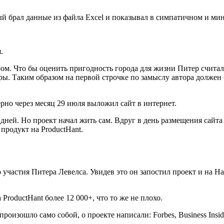
й брал данные из файла Excel и показывал в симпатичном и ми
.
ом. Что бы оценить пригодность города для жизни Питер счита
ры. Таким образом на первой строчке по замыслу автора должен
ерно через месяц 29 июля выложил сайт в интернет.
ней. Но проект начал жить сам. Вдруг в день размещения сайта 
продукт на ProductHant.
о участия Питера Левелса. Увидев это он запостил проект и на Ha
ProductHant более 12 000+, что то же не плохо.
зошло само собой, о проекте написали: Forbes, Business Insider, I