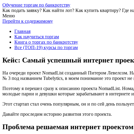
Обучение торгам по банкротству
Как подать заявку? Как найти лот? Как купить квартиру? Где н
Меню
Перейти к содержимому
Главная
Как научиться торгам
Книга о торгах по банкротству
Все (ТОП-19) курсы по торгам
Кейс: Самый успешный интернет проек
На очереди проект NomadList созданный Питером Левелсом. На
№ 3 под названием Tubelytics, в моем понимание это проект н
Поэтому я перешел сразу к описанию проекта NomadList. Ном
молодые парни и девушки которые зарабатывают в интернете и 
Этот стартап стал очень популярным, он и по сей день пользу
Давайте проследим историю развития этого проекта.
Проблема решаемая интернет проектом