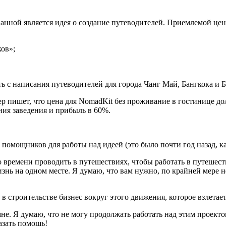
анной является идея о создание путеводителей. Приемлемой цено
ов»;
с написания путеводителей для города Чанг Май, Бангкока и Б
р пишет, что цена для NomadKit без проживание в гостинице до
ния заведения и прибыль в 60%.
помощников для работы над идеей (это было почти год назад, как
 времени проводить в путешествиях, чтобы работать в путешеств
нь на одном месте. Я думаю, что вам нужно, по крайней мере не
 в строительстве бизнес вокруг этого движения, которое взлетает
е. Я думаю, что не могу продолжать работать над этим проектом
азать помощь!