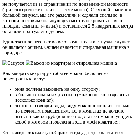
не получается из за ограничений по подведенной мощности
(три электрических плиты — уже много). С кухней граничил
большой санузел, мы его разделили и сделали спальню, в
которой поставим большую двухместную кровать на всю
площадь комнаты (4 кв.м.) и оставшиеся 2,5 квадратных метра
оставили под туалет с душем.
Единственное чего нет во всех комнатах это санузла с душем,
он является общим. Общей является и стиральная машинка в
коридоре.
Как выбрать квартиру чтобы ее можно было легко
перестроить как эту:
окна должны выходить на одну сторону;
в больших комнатах два окна (можно легко разделить на
несколько комнат);
легкость разводки воды, воду можно проводить только
по нежилым помещениям, т.е. в комнатах не должно
быть ни каких труб (в видео под статьей можно увидеть
короб в котором проведена вода в моей квартире);
Есть планировки когда с кухней граничат сразу две-три комнаты, такие