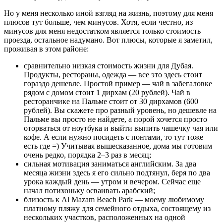
Но у меня несколько иной взгляд на жизнь, поэтому для меня
плюсов тут больше, чем минусов. Хотя, если честно, из
минусов для меня недостатком является только стоимость
проезда, остальное надумано. Вот плюсы, которые я заметил,
проживая в этом районе:
сравнительно низкая стоимость жизни для Дубая.
Продукты, рестораны, одежда — все это здесь стоит
гораздо дешевле. Простой пример — чай в забегаловке
рядом с домом стоит 1 дирхам (20 рублей). Чай в
ресторанчике на Пальме стоит от 30 дирхамов (600
рублей). Вы скажете про разный уровень, но дешевле на
Пальме вы просто не найдете, а порой хочется просто
оторваться от ноутбука и выйти выпить чашечку чая или
кофе. А если нужно посидеть с понтами, то тут тоже
есть где =) Учитывая вышесказанное, дома мы готовим
очень редко, порядка 2–3 раз в месяц;
сильная мотивация заниматься английским. За два
месяца жизни здесь я его сильно подтянул, беря по два
урока каждый день — утром и вечером. Сейчас еще
начал потихоньку осваивать арабский;
близость к Al Mazam Beach Park — моему любимому
платному пляжу для семейного отдыха, состоящему из
нескольких участков, расположенных на одной