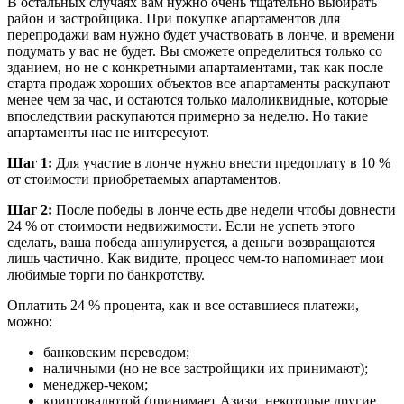
В остальных случаях вам нужно очень тщательно выбирать
район и застройщика. При покупке апартаментов для
перепродажи вам нужно будет участвовать в лонче, и времени
подумать у вас не будет. Вы сможете определиться только со
зданием, но не с конкретными апартаментами, так как после
старта продаж хороших объектов все апартаменты раскупают
менее чем за час, и остаются только малоликвидные, которые
впоследствии раскупаются примерно за неделю. Но такие
апартаменты нас не интересуют.
Шаг 1:
Для участие в лонче нужно внести предоплату в 10 %
от стоимости приобретаемых апартаментов.
Шаг 2:
После победы в лонче есть две недели чтобы довнести
24 % от стоимости недвижимости. Если не успеть этого
сделать, ваша победа аннулируется, а деньги возвращаются
лишь частично. Как видите, процесс чем-то напоминает мои
любимые торги по банкротству.
Оплатить 24 % процента, как и все оставшиеся платежи,
можно:
банковским переводом;
наличными (но не все застройщики их принимают);
менеджер-чеком;
криптовалютой (принимает Азизи, некоторые другие