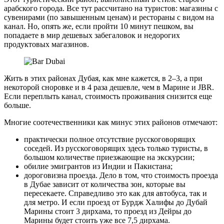
арабского города. Все тут рассчитано на туристов: магазины с
сувенирами (по завышенным ценам) и рестораны с видом на
канал. Но, опять же, если пройти 10 минут пешком, вы
попадаете в мир дешевых забегаловок и недорогих
продуктовых магазинов.
Жить в этих районах Дубая, как мне кажется, в 2–3, а при
некоторой сноровке и в 4 раза дешевле, чем в Марине и JBR.
Если переплыть канал, стоимость проживания снизится еще
больше.
Многие соотечественники как минус этих районов отмечают:
практически полное отсутствие русскоговорящих
соседей. Из русскоговорящих здесь только туристы, в
большом количестве приезжающие на экскурсии;
обилие эмигрантов из Индии и Пакистана;
дороговизна проезда. Дело в том, что стоимость проезда
в Дубае зависит от количества зон, которые вы
пересекаете. Справедливо это как для автобуса, так и
для метро. И если проезд от Бурдж Халифы до Дубай
Марины стоит 3 дирхама, то проезд из Дейры до
Марины будет стоить уже все 7,5 дирхама.